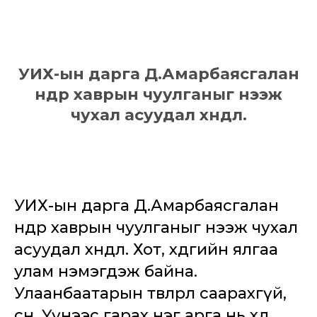
УИХ-ын дарга Д.Амарбаясгалан
өнөөдөр хаврын чуулганыг нээж
чухал асуудал хөндлөө.
УИХ-ын дарга Д.Амарбаясгалан
өнөөдөр хаврын чуулганыг нээж чухал
асуудал хөндлөө. Хот, хөдөөгийн ялгаа
улам нэмэгдэж байна.
Улаанбаатарын төвлөрөл саарахгүй,
өснө. Үүнээс гарах нэг арга нь хөдөө