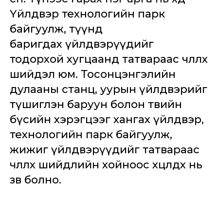
Үйлдвэр технологийн парк
байгуулж, түүнд
баригдах үйлдвэрүүдийг
тодорхой хугцаанд татвараас чөлөөлөх
шийдэл юм. Тосонцэнгэлийн
дулааны станц, уурын үйлдвэрийг
түшиглэн баруун болон төвийн
бүсийн хэрэгцээг хангах үйлдвэр,
технологийн парк байгуулж,
жижиг үйлдвэрүүдийг татвараас
чөлөөлөх шийдлийн хойноос хөөцөлдөх нь
зөв болно.