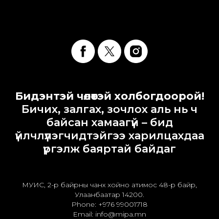
Бидэнтэй чөлөөтэй холбогдоорой!
Бичих, залгах, зочлох аль нь ч
байсан хамаагүй – бид
үйлчлүүлэгчидтэйгээ харилцахдаа
үргэлж баяртай байдаг
МУИС, 2-р байрны чанх хойно атимос 48-р байр,
Улаанбаатар 14200.
Phone: +976 99001718
Email: info@mipa.mn