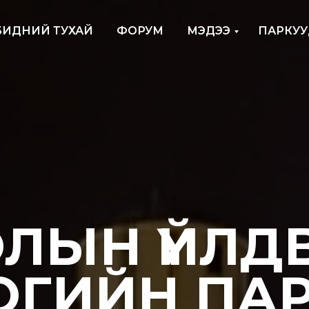
БИДНИЙ ТУХАЙ
ФОРУМ
МЭДЭЭ
ПАРКУУ
ЛЫН ҮЙЛД
ОГИЙН ПА