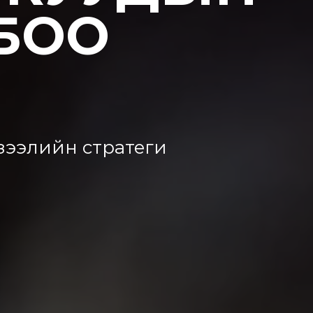
БОО
 зээлийн стратеги