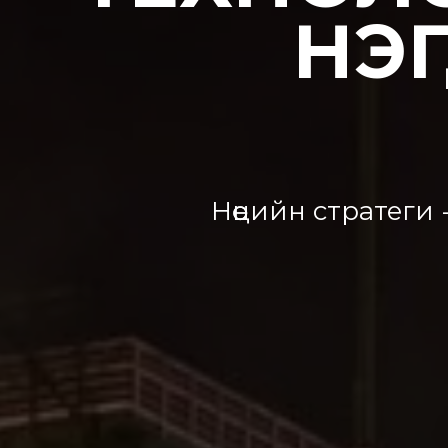
НЭ
Нөөцийн стратеги