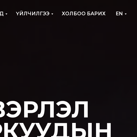
Д
ҮЙЛЧИЛГЭЭ
ХОЛБОО БАРИХ
EN
ВЭРЛЭЛ
РКУУДЫН