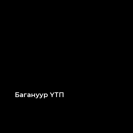
Багануур ҮТП