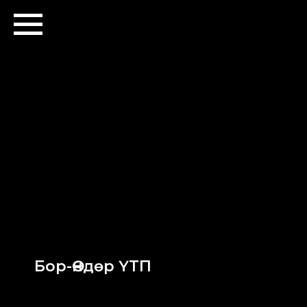
Бор-Өндөр ҮТП