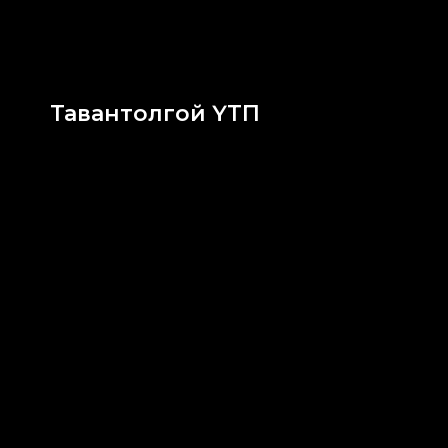
Тавантолгой ҮТП