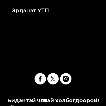
Эрдэнэт ҮТП
Бидэнтэй чөлөөтэй холбогдоорой!