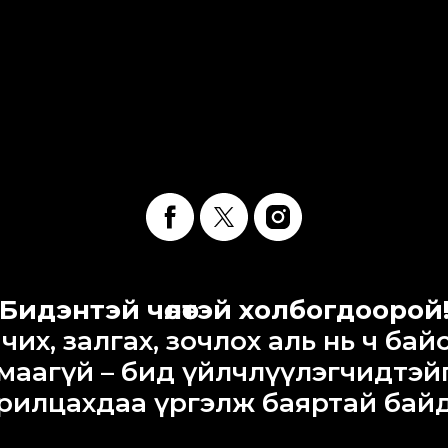
Бидэнтэй чөлөөтэй холбогдоорой
чих, залгах, зочлох аль нь ч бай
маагүй – бид үйлчлүүлэгчидтэй
рилцахдаа үргэлж баяртай бай