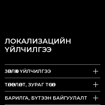
ЛОКАЛИЗАЦИЙН
ҮЙЛЧИЛГЭЭ
ЗӨВЛӨХ ҮЙЛЧИЛГЭЭ
ТӨЛӨВЛӨЛТ, ЗУРАГ ТӨСӨЛ
БАРИЛГА, БҮТЭЭН БАЙГУУЛАЛТ