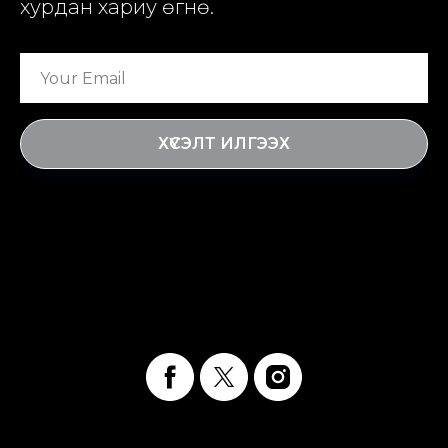
хурдан хариу өгнө.
ХҮСЭЛТ ИЛГЭЭХ