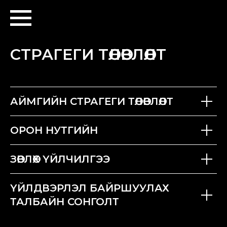
СТРАГЕГИ ТӨЛӨВЛӨЛТ
АЙМГИЙН СТРАГЕГИ ТӨЛӨВЛӨЛТ
ОРОН НУТГИЙН
ЗӨВЛӨХ ҮЙЛЧИЛГЭЭ
ҮЙЛДВЭРЛЭЛ БАЙРШУУЛАХ
ТАЛБАЙН СОНГОЛТ