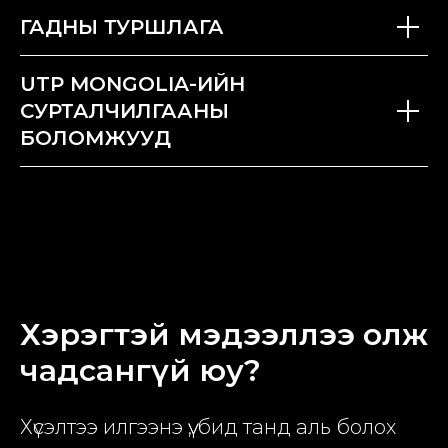
ГАДНЫ ТУРШЛАГА
UTP MONGOLIA-ИЙН
СУРТАЛЧИЛГААНЫ
БОЛОМЖУУД
Хэрэгтэй мэдээллээ олж
чадсангүй юу?
Хүсэлтээ илгээнэ үү, бид танд аль болох