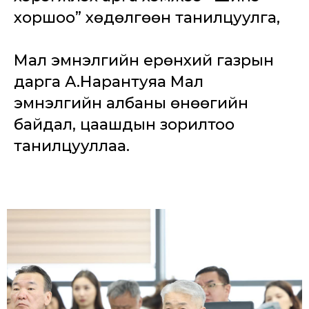
хоршоо” хөдөлгөөн танилцуулга,
Мал эмнэлгийн ерөнхий газрын
дарга А.Нарантуяа Мал
эмнэлгийн албаны өнөөгийн
байдал, цаашдын зорилтоо
танилцууллаа.