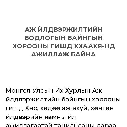
АЖ ҮЙЛДВЭРЖИЛТИЙН
БОДЛОГЫН БАЙНГЫН
ХОРООНЫ ГИШҮҮД ХХААХҮЯ-НД
АЖИЛЛАЖ БАЙНА
Монгол Улсын Их Хурлын Аж
үйлдвэржилтийн байнгын хорооны
гишүүд Хүнс, хөдөө аж ахуй, хөнгөн
үйлдвэрийн яамны үйл
ажиллагаатай танилцсаны дараа