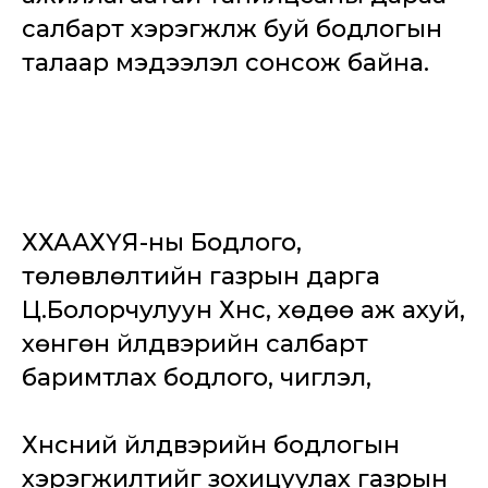
салбарт хэрэгжүүлж буй бодлогын
талаар мэдээлэл сонсож байна.
ХХААХҮЯ-ны Бодлого,
төлөвлөлтийн газрын дарга
Ц.Болорчулуун Хүнс, хөдөө аж ахуй,
хөнгөн үйлдвэрийн салбарт
баримтлах бодлого, чиглэл,
Хүнсний үйлдвэрийн бодлогын
хэрэгжилтийг зохицуулах газрын