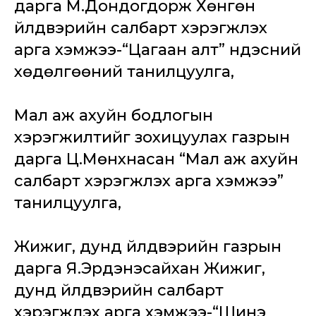
дарга М.Дондогдорж Хөнгөн
үйлдвэрийн салбарт хэрэгжүүлэх
арга хэмжээ-“Цагаан алт” үндэсний
хөдөлгөөний танилцуулга,
Мал аж ахуйн бодлогын
хэрэгжилтийг зохицуулах газрын
дарга Ц.Мөнхнасан “Мал аж ахуйн
салбарт хэрэгжүүлэх арга хэмжээ”
танилцуулга,
Жижиг, дунд үйлдвэрийн газрын
дарга Я.Эрдэнэсайхан Жижиг,
дунд үйлдвэрийн салбарт
хэрэгжүүлэх арга хэмжээ-“Шинэ