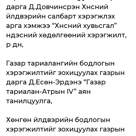
дарга Д.Довчинсүрэн Хүнсний
үйлдвэрийн салбарт хэрэгжүүлэх
арга хэмжээ “Хүнсний хувьсгал”
үндэсний хөдөлгөөний хэрэгжилт,
үр дүн,
Газар тариалангийн бодлогын
хэрэгжилтийг зохицуулах газрын
дарга Д.Есөн-Эрдэнэ “Газар
тариалан-Атрын IV” аян
танилцуулга,
Хөнгөн үйлдвэрийн бодлогын
хэрэгжилтийг зохицуулах газрын