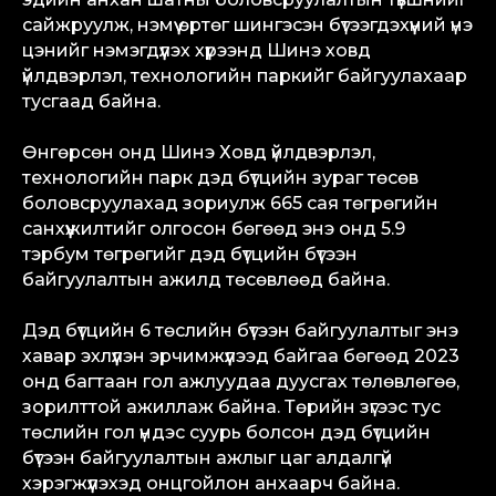
сайжруулж, нэмүү өртөг шингэсэн бүтээгдэхүүний үнэ
цэнийг нэмэгдүүлэх хүрээнд Шинэ ховд
үйлдвэрлэл, технологийн паркийг байгуулахаар
тусгаад байна.
Өнгөрсөн онд Шинэ Ховд үйлдвэрлэл,
технологийн парк дэд бүтцийн зураг төсөв
боловсруулахад зориулж 665 сая төгрөгийн
санхүүжилтийг олгосон бөгөөд энэ онд 5.9
тэрбум төгрөгийг дэд бүтцийн бүтээн
байгуулалтын ажилд төсөвлөөд байна.
Дэд бүтцийн 6 төслийн бүтээн байгуулалтыг энэ
хавар эхлүүлэн эрчимжүүлээд байгаа бөгөөд 2023
онд багтаан гол ажлуудаа дуусгах төлөвлөгөө,
зорилттой ажиллаж байна. Төрийн зүгээс тус
төслийн гол үндэс суурь болсон дэд бүтцийн
бүтээн байгуулалтын ажлыг цаг алдалгүй
хэрэгжүүлэхэд онцгойлон анхаарч байна.