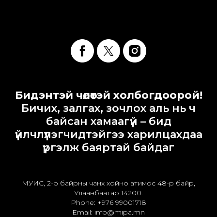
Бидэнтэй чөлөөтэй холбогдоорой!
Бичих, залгах, зочлох аль нь ч
байсан хамаагүй – бид
үйлчлүүлэгчидтэйгээ харилцахдаа
үргэлж баяртай байдаг
МУИС, 2-р байрны чанх хойно атимос 48-р байр,
Улаанбаатар 14200.
Phone: +976 99001718
Email: info@mipa.mn