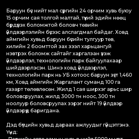
Баруун бүс нийт мал сүргийн 24 орчим хувь буюу
15 орчим сая толгой малтай, түүхий эдийн нөөц
бүрдүүлэх боломжтой боловч төвийн
үйлдвэрлэлийн бүсээс алслагдмал байдаг. Ховд
аймгийн хувьд баруун бүсийн тулгуур төв,
хилийн 2 боомттой зах зээл харьцангуй
нэвтрэх боломж сайтайг харгалзан үзэж
үйлдвэрлэл, технологийн парк байгуулахаар
шийдвэрлэсэн. Шинэ ховд үйлдвэрлэл,
технологийн парк нь УБ хотоос баруун зүгт 1,460
км, Ховд аймгийн Жаргалант суманд 100 га
газарт төлөвлөсөн. Жилд 1 сая ширхэг арьс шир
боловсруулах, жилд 3000 тн ноос, 300 тн
ноолуур боловсруулах зэрэг нийт 19 үйлдвэр
үйлдвэрүүд баригдана.
Дэд бүтцийн хувьд дараах ажлуудыг гүйцэтгэнэ.
Үүнд: