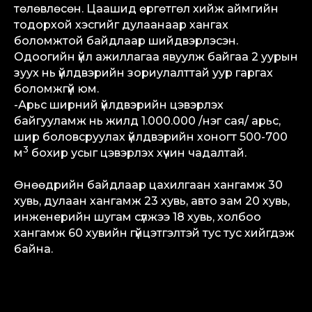
төлөвлөсөн. Цаашид өргөтгөл хийж аймгийн
тодорхой хэсгийг дулаанаар хангах
боломжтой байдлаар шийдвэрлэсэн.
Одоогийн үйл ажиллагаа явуулж байгаа 2 уурын
зуух нь үйлдвэрийн зориулалттай уур гаргах
боломжгүй юм.
-Арьс ширний үйлдвэрийн цэвэрлэх
байгууламж нь жилд 1.000.000 /нэг сая/ арьс,
шир боловсруулах үйлдвэрийн хоногт 500-700
3
м
бохир усыг цэвэрлэх хүчин чадалтай.
Өнөөдрийн байдлаар цахилгаан хангамж 30
хувь, дулаан хангамж 23 хувь, авто зам 20 хувь,
инженерийн шугам сүлжээ 18 хувь, холбоо
хангамж 60 хувийн гүйцэтгэлтэй тус тус хийгдэж
байна.