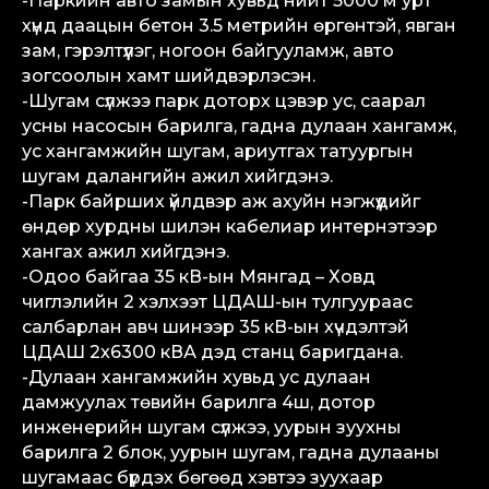
-Паркийн авто замын хувьд нийт 5000 м урт
хүнд даацын бетон 3.5 метрийн өргөнтэй, явган
зам, гэрэлтүүлэг, ногоон байгууламж, авто
зогсоолын хамт шийдвэрлэсэн.
-Шугам сүлжээ парк доторх цэвэр ус, саарал
усны насосын барилга, гадна дулаан хангамж,
ус хангамжийн шугам, ариутгах татуургын
шугам далангийн ажил хийгдэнэ.
-Парк байрших үйлдвэр аж ахуйн нэгжүүдийг
өндөр хурдны шилэн кабелиар интернэтээр
хангах ажил хийгдэнэ.
-Одоо байгаа 35 кВ-ын Мянгад – Ховд
чиглэлийн 2 хэлхээт ЦДАШ-ын тулгуураас
салбарлан авч шинээр 35 кВ-ын хүчдэлтэй
ЦДАШ 2x6300 кВА дэд станц баригдана.
-Дулаан хангамжийн хувьд ус дулаан
дамжуулах төвийн барилга 4ш, дотор
инженерийн шугам сүлжээ, уурын зуухны
барилга 2 блок, уурын шугам, гадна дулааны
шугамаас бүрдэх бөгөөд хэвтээ зуухаар