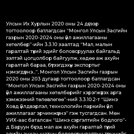
Улсын Их Хурлын 2020 оны 24 дүгээр
тогтоолоор батлагдсан “Монгол Улсын Засгийн
газрын 2020-2024 оны үйл ажиллагааны
хөтөлбөр”-ийн 3.3.10 заалтад “Мал, малын
гаралтай түүхий эдийг боловсруулах байгальд
ээлтэй цогцолбор байгуулж, хөдөө аж ахуйн
гаралтай бараа, бүтээгдэхүүн экспортыг
нэмэгдүүлнэ...”, Монгол Улсын Засгийн газрын
2020 оны 203 дугаар тогтоолоор батлагдсан
“Монгол Улсын Засгийн газрын 2020-2024 оны
үйл ажиллагааны хөтөлбөрийг хэрэгжүүлэх арга
хэмжээний төлөвлөгөө”-ний 3.3.10.2-т “Шинэ
Ховд үйлдвэрлэл, технологийн паркийн үйл
ажиллагааг эрчимжүүлнэ” гэж тусгагдсан. Мөн
УИХ-аас баталсан “Шинэ сэргэлтийн бодлого”-
д Баруун бүсэд мал аж ахуйн гаралтай түүхий
эдийн анхан шатны боловсруулалтын түвшнийг